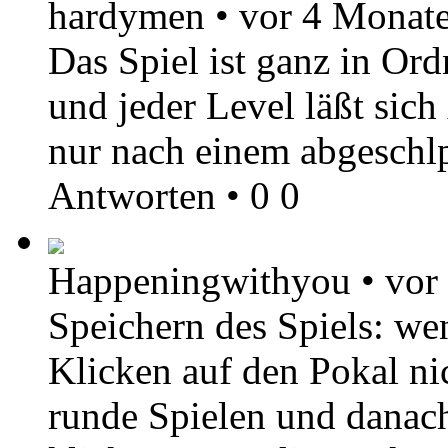
hardymen
•
vor 4 Monat
Das Spiel ist ganz in Or
und jeder Level läßt sic
nur nach einem abgeschl
Antworten
•
0
0
Happeningwithyou
•
vor
Speichern des Spiels: we
Klicken auf den Pokal ni
runde Spielen und danac