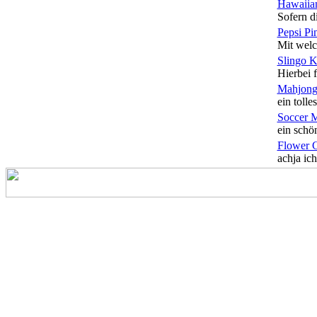
Hawaiian
Sofern di
Pepsi Pi
Mit welc
Slingo 
Hierbei f
Mahjong
ein tolles
Soccer 
ein schön
Flower 
achja ich