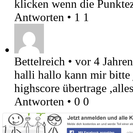
klicken wenn die Punktez
Antworten
•
1
1
Bettelreich
•
vor 4 Jahren
halli hallo kann mir bitt
highscore übertrage ,alle
Antworten
•
0
0