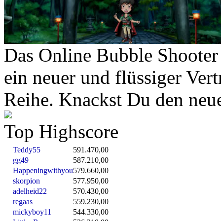
Das Online Bubble Shooter 
ein neuer und flüssiger Ver
Reihe. Knackst Du den neu
Top Highscore
Teddy55
591.470,00
gg49
587.210,00
Happeningwithyou
579.660,00
skorpion
577.950,00
adelheid22
570.430,00
regaas
559.230,00
mickyboy11
544.330,00