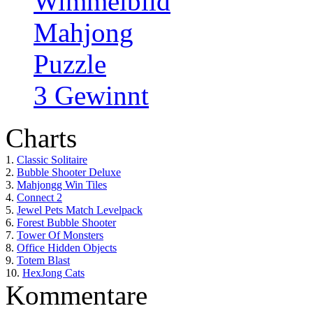
Wimmelbild
Mahjong
Puzzle
3 Gewinnt
Charts
1.
Classic Solitaire
2.
Bubble Shooter Deluxe
3.
Mahjongg Win Tiles
4.
Connect 2
5.
Jewel Pets Match Levelpack
6.
Forest Bubble Shooter
7.
Tower Of Monsters
8.
Office Hidden Objects
9.
Totem Blast
10.
HexJong Cats
Kommentare