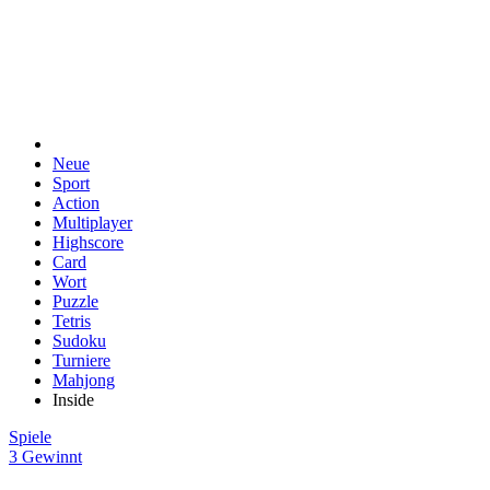
Neue
Sport
Action
Multiplayer
Highscore
Card
Wort
Puzzle
Tetris
Sudoku
Turniere
Mahjong
Inside
Spiele
3 Gewinnt