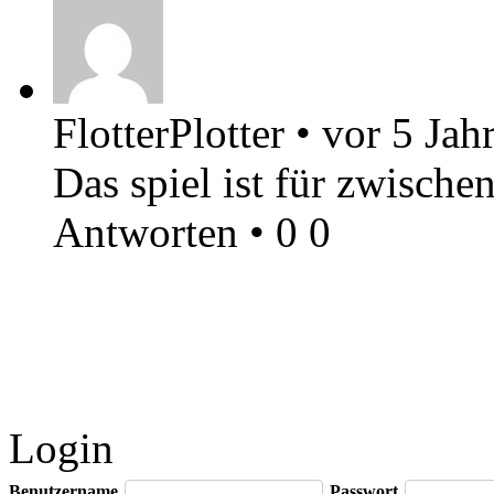
FlotterPlotter
•
vor 5 Jah
Das spiel ist für zwische
Antworten
•
0
0
Login
Benutzername
Passwort