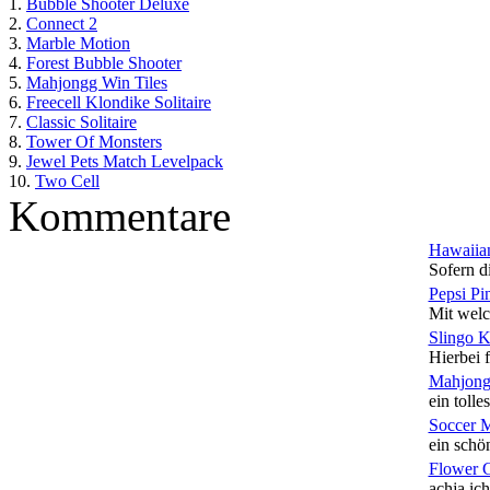
1.
Bubble Shooter Deluxe
2.
Connect 2
3.
Marble Motion
4.
Forest Bubble Shooter
5.
Mahjongg Win Tiles
6.
Freecell Klondike Solitaire
7.
Classic Solitaire
8.
Tower Of Monsters
9.
Jewel Pets Match Levelpack
10.
Two Cell
Kommentare
Hawaiian
Sofern di
Pepsi Pi
Mit welc
Slingo 
Hierbei f
Mahjong
ein tolles
Soccer 
ein schön
Flower 
achja ich