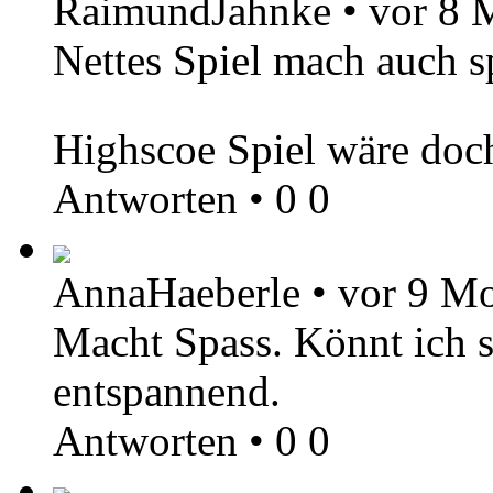
RaimundJahnke
•
vor 8 
Nettes Spiel mach auch s
Highscoe Spiel wäre doc
Antworten
•
0
0
AnnaHaeberle
•
vor 9 M
Macht Spass. Könnt ich st
entspannend.
Antworten
•
0
0