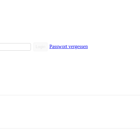
Passwort vergessen
Login