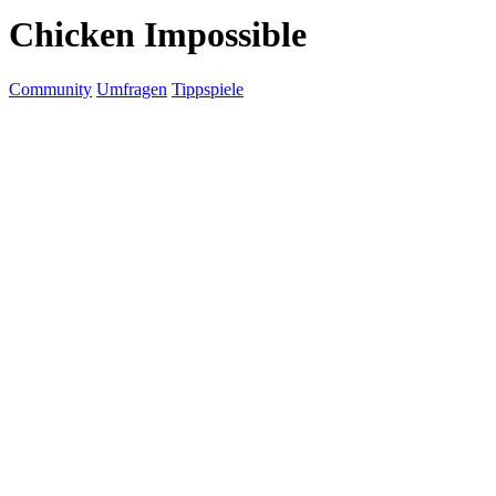
Chicken Impossible
Community
Umfragen
Tippspiele