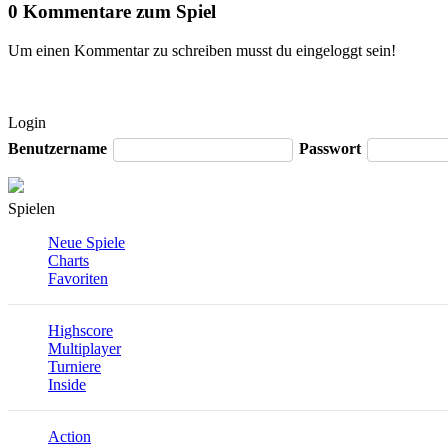
0 Kommentare zum Spiel
Um einen Kommentar zu schreiben musst du eingeloggt sein!
Login
Benutzername
Passwort
Spielen
Neue Spiele
Charts
Favoriten
Highscore
Multiplayer
Turniere
Inside
Action