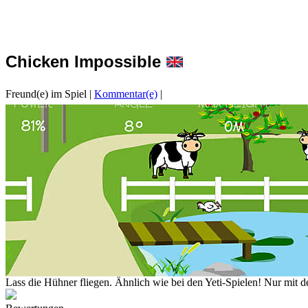
Chicken Impossible
Freund(e) im Spiel
|
Kommentar(e)
|
Lass die Hühner fliegen. Ähnlich wie bei den Yeti-Spielen! Nur mit 