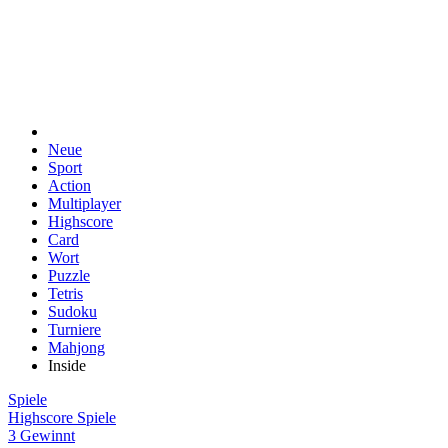
Neue
Sport
Action
Multiplayer
Highscore
Card
Wort
Puzzle
Tetris
Sudoku
Turniere
Mahjong
Inside
Spiele
Highscore Spiele
3 Gewinnt