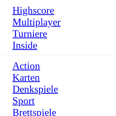
Highscore
Multiplayer
Turniere
Inside
Action
Karten
Denkspiele
Sport
Brettspiele