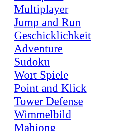
Multiplayer
Jump and Run
Geschicklichkeit
Adventure
Sudoku
Wort Spiele
Point and Klick
Tower Defense
Wimmelbild
Mahjong