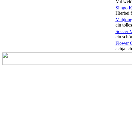
Mit welc
Slingo 
Hierbei f
Mahjong
ein tolles
Soccer 
ein schön
Flower 
achja ich