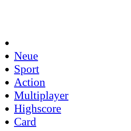
Neue
Sport
Action
Multiplayer
Highscore
Card