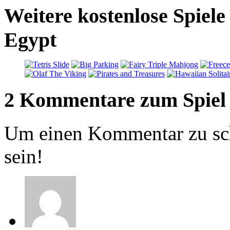
Weitere kostenlose Spiel
Egypt
2 Kommentare zum Spiel
Um einen Kommentar zu sch
sein!