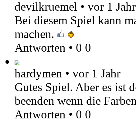
devilkruemel
•
vor 1 Jahr
Bei diesem Spiel kann ma
machen.
Antworten
•
0
0
hardymen
•
vor 1 Jahr
Gutes Spiel. Aber es ist 
beenden wenn die Farben 
Antworten
•
0
0