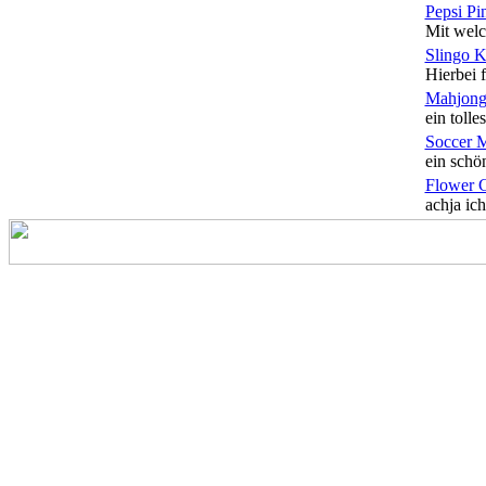
Pepsi Pi
Mit welc
Slingo 
Hierbei f
Mahjong
ein tolles
Soccer 
ein schön
Flower 
achja ich