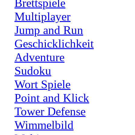
Brettspiele
Multiplayer
Jump and Run
Geschicklichkeit
Adventure
Sudoku
Wort Spiele
Point and Klick
Tower Defense
Wimmelbild