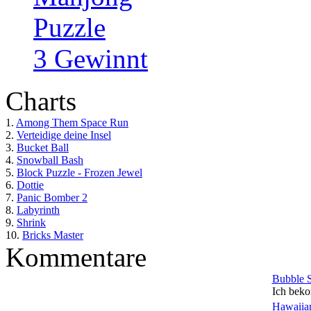
Puzzle
3 Gewinnt
Charts
1.
Among Them Space Run
2.
Verteidige deine Insel
3.
Bucket Ball
4.
Snowball Bash
5.
Block Puzzle - Frozen Jewel
6.
Dottie
7.
Panic Bomber 2
8.
Labyrinth
9.
Shrink
10.
Bricks Master
Kommentare
Bubble 
Ich beko
Hawaiian