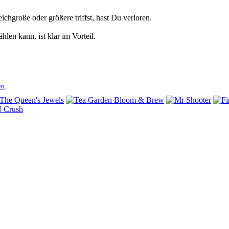
hgroße oder größere triffst, hast Du verloren.
len kann, ist klar im Vorteil.
en
.