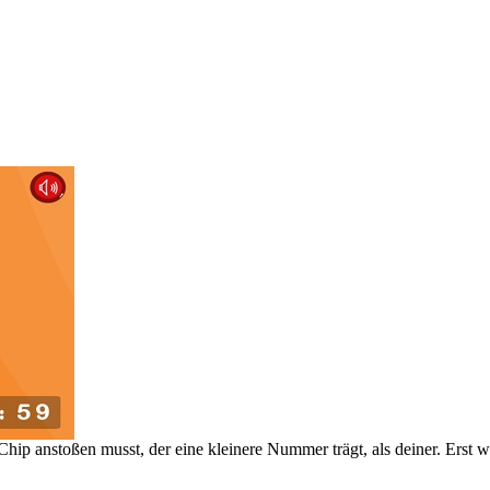
hip anstoßen musst, der eine kleinere Nummer trägt, als deiner. Erst we