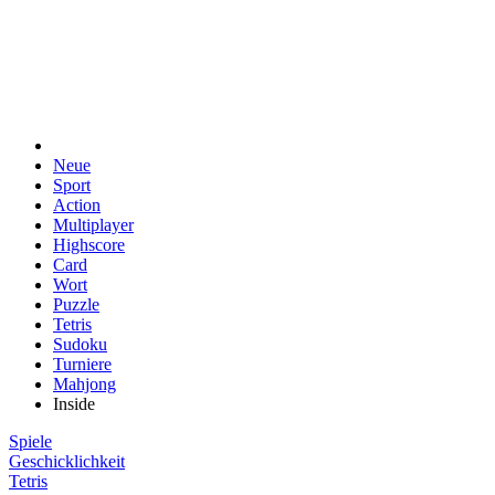
Neue
Sport
Action
Multiplayer
Highscore
Card
Wort
Puzzle
Tetris
Sudoku
Turniere
Mahjong
Inside
Spiele
Geschicklichkeit
Tetris