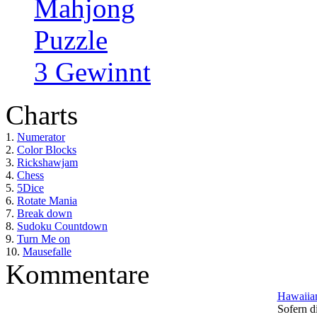
Mahjong
Puzzle
3 Gewinnt
Charts
1.
Numerator
2.
Color Blocks
3.
Rickshawjam
4.
Chess
5.
5Dice
6.
Rotate Mania
7.
Break down
8.
Sudoku Countdown
9.
Turn Me on
10.
Mausefalle
Kommentare
Hawaiian
Sofern di