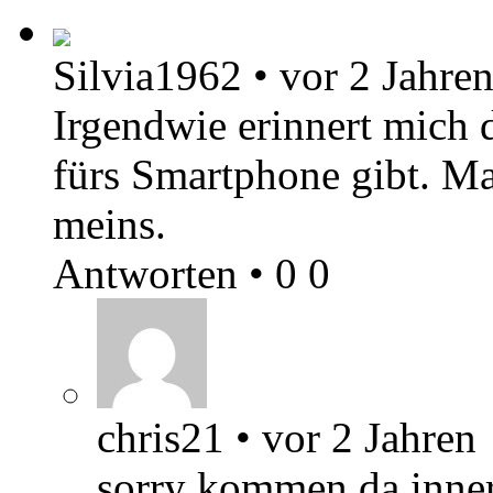
Silvia1962
•
vor 2 Jahre
Irgendwie erinnert mich 
fürs Smartphone gibt. Mal
meins.
Antworten
•
0
0
chris21
•
vor 2 Jahren
sorry kommen da inner 