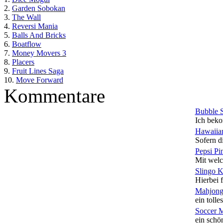
2.
Garden Sobokan
3.
The Wall
4.
Reversi Mania
5.
Balls And Bricks
6.
Boatflow
7.
Money Movers 3
8.
Placers
9.
Fruit Lines Saga
10.
Move Forward
Kommentare
Bubble 
Ich beko
Hawaiian
Sofern di
Pepsi Pi
Mit welc
Slingo 
Hierbei f
Mahjong
ein tolles
Soccer 
ein schön