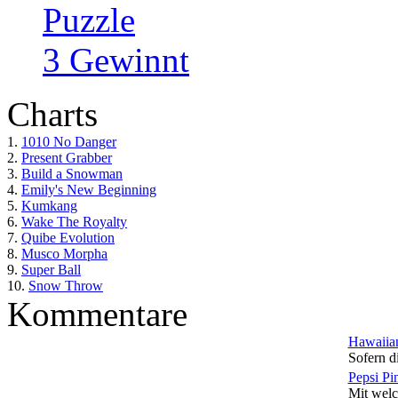
Puzzle
3 Gewinnt
Charts
1.
1010 No Danger
2.
Present Grabber
3.
Build a Snowman
4.
Emily's New Beginning
5.
Kumkang
6.
Wake The Royalty
7.
Quibe Evolution
8.
Musco Morpha
9.
Super Ball
10.
Snow Throw
Kommentare
Hawaiian
Sofern di
Pepsi Pi
Mit welc