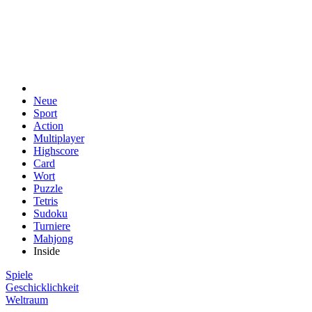
Neue
Sport
Action
Multiplayer
Highscore
Card
Wort
Puzzle
Tetris
Sudoku
Turniere
Mahjong
Inside
Spiele
Geschicklichkeit
Weltraum