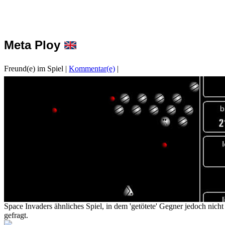
Meta Ploy
Freund(e) im Spiel
|
Kommentar(e)
|
Space Invaders ähnliches Spiel, in dem 'getötete' Gegner jedoch nich
gefragt.