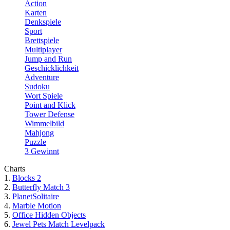
Action
Karten
Denkspiele
Sport
Brettspiele
Multiplayer
Jump and Run
Geschicklichkeit
Adventure
Sudoku
Wort Spiele
Point and Klick
Tower Defense
Wimmelbild
Mahjong
Puzzle
3 Gewinnt
Charts
1.
Blocks 2
2.
Butterfly Match 3
3.
PlanetSolitaire
4.
Marble Motion
5.
Office Hidden Objects
6.
Jewel Pets Match Levelpack