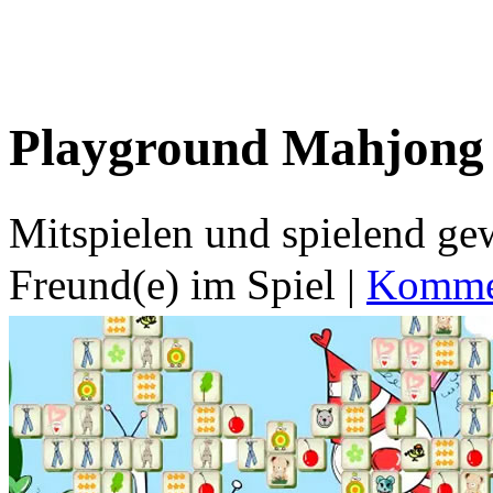
Playground Mahjong
Mitspielen und spielend g
Freund(e) im Spiel
|
Kommen