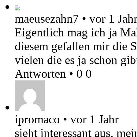
maeusezahn7
•
vor 1 Jah
Eigentlich mag ich ja Ma
diesem gefallen mir die 
vielen die es ja schon gib
Antworten
•
0
0
ipromaco
•
vor 1 Jahr
sieht interessant aus, me