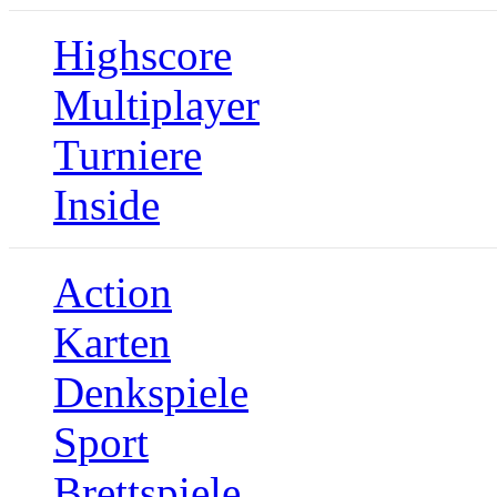
Highscore
Multiplayer
Turniere
Inside
Action
Karten
Denkspiele
Sport
Brettspiele