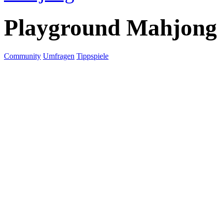
Playground Mahjong
Community
Umfragen
Tippspiele