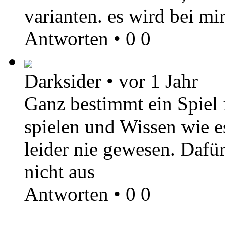
varianten. es wird bei mir
Antworten
•
0
0
Darksider
•
vor 1 Jahr
Ganz bestimmt ein Spiel 
spielen und Wissen wie es
leider nie gewesen. Dafü
nicht aus
Antworten
•
0
0