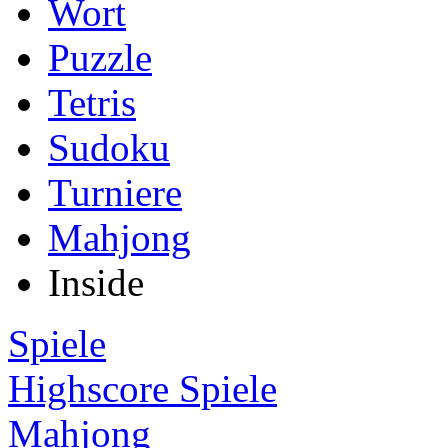
Wort
Puzzle
Tetris
Sudoku
Turniere
Mahjong
Inside
Spiele
Highscore Spiele
Mahjong