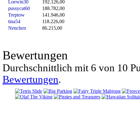
Loewin30
192.126,00
pussycat60
188.782,00
Treptow
141.946,00
tina54
118.226,00
Nenchen
86.215,00
Bewertungen
Durchschnittlich mit
6 von
10 Pu
Bewertungen
.