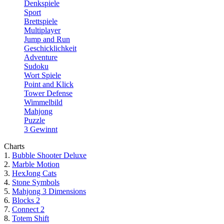
Denkspiele
Sport
Brettspiele
Multiplayer
Jump and Run
Geschicklichkeit
Adventure
Sudoku
Wort Spiele
Point and Klick
Tower Defense
Wimmelbild
Mahjong
Puzzle
3 Gewinnt
Charts
1.
Bubble Shooter Deluxe
2.
Marble Motion
3.
HexJong Cats
4.
Stone Symbols
5.
Mahjong 3 Dimensions
6.
Blocks 2
7.
Connect 2
8.
Totem Shift