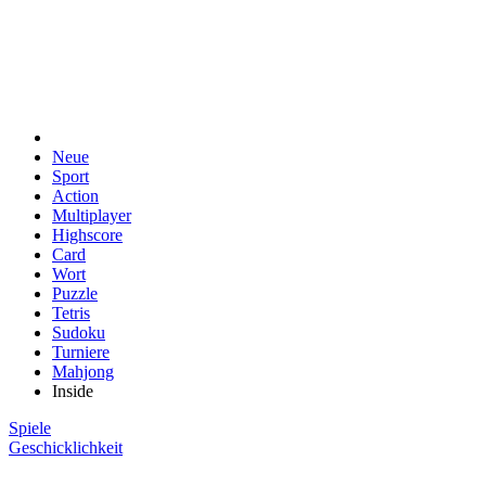
Neue
Sport
Action
Multiplayer
Highscore
Card
Wort
Puzzle
Tetris
Sudoku
Turniere
Mahjong
Inside
Spiele
Geschicklichkeit