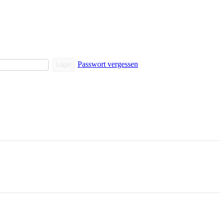
Passwort vergessen
Login