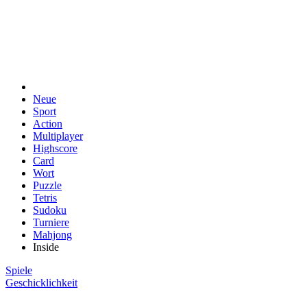
Neue
Sport
Action
Multiplayer
Highscore
Card
Wort
Puzzle
Tetris
Sudoku
Turniere
Mahjong
Inside
Spiele
Geschicklichkeit