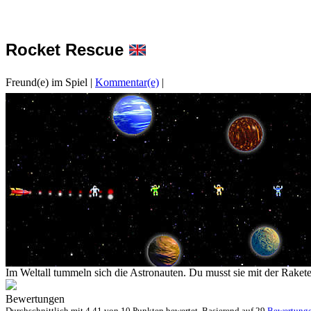
Rocket Rescue
Freund(e) im Spiel
|
Kommentar(e)
|
Im Weltall tummeln sich die Astronauten. Du musst sie mit der Raket
Bewertungen
Durchschnittlich mit
4.41 von
10 Punkten bewertet. Basierend auf
29
Bewertung