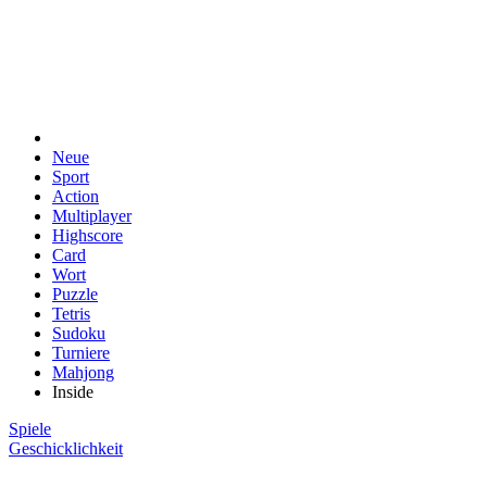
Neue
Sport
Action
Multiplayer
Highscore
Card
Wort
Puzzle
Tetris
Sudoku
Turniere
Mahjong
Inside
Spiele
Geschicklichkeit