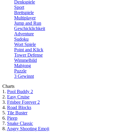
Denkspiele
Sport
Brettspiele
Multiplayer
Jump and Run
Geschicklichkeit
Adventure
Sudoku
Wort Spiele
Point and Klick
Tower Defense
Wimmelbild
Mahjong
Puzzle
3 Gewinnt
Charts
1.
Pool Buddy 2
2.
Easy Cruise
3.
Frisbee Forever 2
4.
Road Blocks
5.
Tile Buster
6.
Pieep
7.
Snake Classic
8.
Angry Shooting Emoji