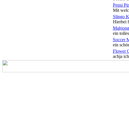
Pepsi Pi
Mit welc
Slingo 
Hierbei f
Mahjong
ein tolles
Soccer 
ein schön
Flower 
achja ich