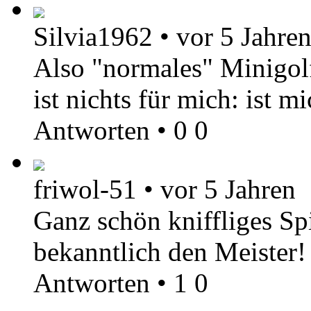
Silvia1962
•
vor 5 Jahre
Also "normales" Minigolf 
ist nichts für mich: ist m
Antworten
•
0
0
friwol-51
•
vor 5 Jahren
Ganz schön kniffliges Sp
bekanntlich den Meister!
Antworten
•
1
0