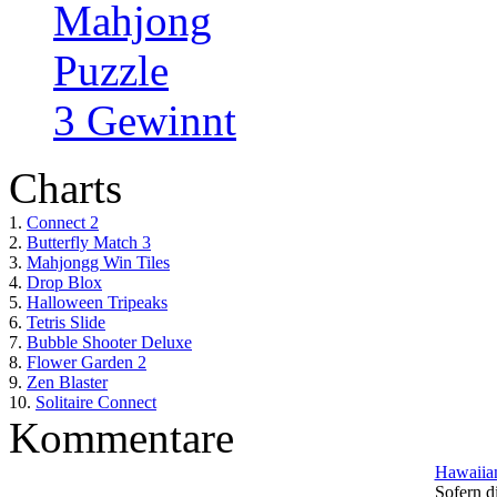
Mahjong
Puzzle
3 Gewinnt
Charts
1.
Connect 2
2.
Butterfly Match 3
3.
Mahjongg Win Tiles
4.
Drop Blox
5.
Halloween Tripeaks
6.
Tetris Slide
7.
Bubble Shooter Deluxe
8.
Flower Garden 2
9.
Zen Blaster
10.
Solitaire Connect
Kommentare
Hawaiian
Sofern di