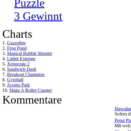
Puzzle
3 Gewinnt
Charts
1.
Gazzoline
2.
Frog Pond
3.
Magical Bubble Shooter
4.
Lights Extreme
5.
Xenocrate 2
6.
Sandwich Dash
7.
Breakout Champion
8.
Gyroball
9.
Acorns Park
10.
Make A Roller Coaster
Kommentare
Hawaiian
Sofern di
Pepsi Pi
Mit welc