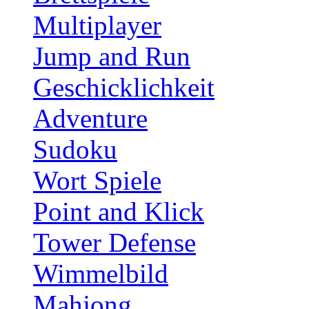
Multiplayer
Jump and Run
Geschicklichkeit
Adventure
Sudoku
Wort Spiele
Point and Klick
Tower Defense
Wimmelbild
Mahjong