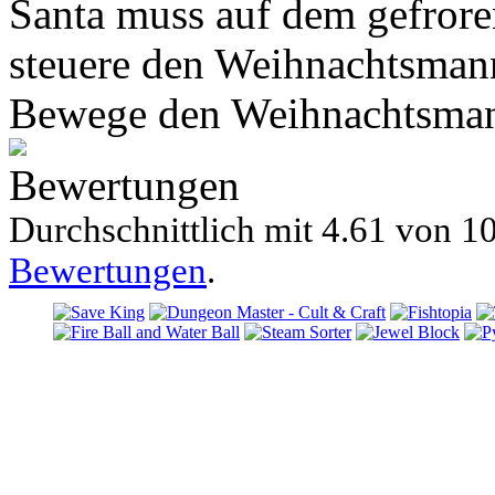
Santa muss auf dem gefror
steuere den Weihnachtsman
Bewege den Weihnachtsman
Bewertungen
Durchschnittlich mit
4.61 von
10
Bewertungen
.