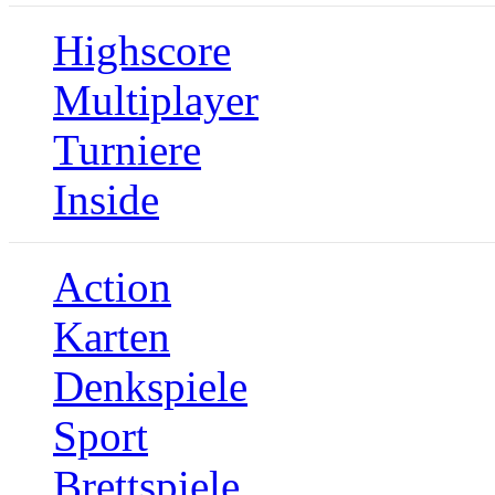
Highscore
Multiplayer
Turniere
Inside
Action
Karten
Denkspiele
Sport
Brettspiele