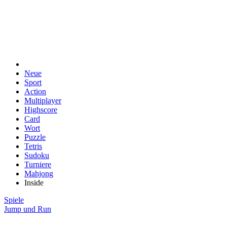
Neue
Sport
Action
Multiplayer
Highscore
Card
Wort
Puzzle
Tetris
Sudoku
Turniere
Mahjong
Inside
Spiele
Jump und Run