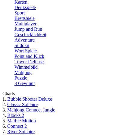
Karten
Denkspiele
Sport
Brettspiele
Multiplayer
Jump and Run
Geschicklichkeit
Adventure
Sudoku
Wort Spiele
Point and Klick
Tower Defense
Wimmelbild
Mahjong
Puzzle
3 Gewinnt
Charts
1.
Bubble Shooter Deluxe
2.
Classic Solitaire
3.
Mahjong Connect Jungle
4.
Blocks 2
5.
Marble Motion
6.
Connect 2
7.
River Solitaire