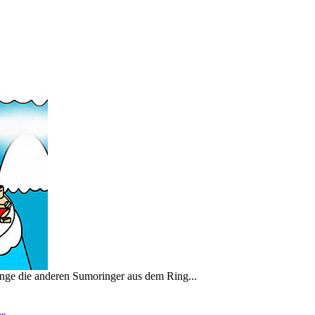
änge die anderen Sumoringer aus dem Ring...
en
.