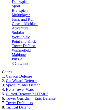
Denkspiele
Sport
Brettspiele
Multiplayer
Jump and Run
Geschicklichkeit
Adventure
Sudoku
Wort Spiele
Point and Klick
Tower Defense
Wimmelbild
Mahjong
Puzzle
3 Gewinnt
Charts
1.
Canyon Defense
2.
Cat Wizard Defense
3.
Space Invader Defend
4.
Hero Tower Wars
5.
Cursed Treasure 2 HTML5
6.
Tower Guardian - Epic Defense
7.
Tower Defenders
8.
Tactical Defend