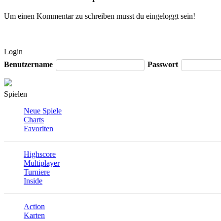
Um einen Kommentar zu schreiben musst du eingeloggt sein!
Login
Benutzername
Passwort
Spielen
Neue Spiele
Charts
Favoriten
Highscore
Multiplayer
Turniere
Inside
Action
Karten