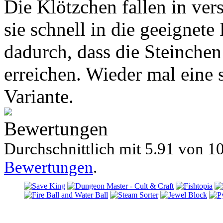
Die Klötzchen fallen in ve
sie schnell in die geeignete
dadurch, dass die Steinchen
erreichen. Wieder mal eine 
Variante.
Bewertungen
Durchschnittlich mit
5.91 von
10
Bewertungen
.