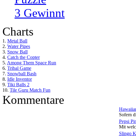
3 Gewinnt
Charts
1.
Metal Ball
2.
Water Pipes
3.
Snow Ball
4.
Catch the Copter
5.
Among Them Space Run
6.
Tribal Game
7.
Snowball Bash
8.
Idle Inventor
9.
Tiki Balls 2
10.
Tile Guru Match Fun
Kommentare
Hawaiian
Sofern di
Pepsi Pi
Mit welc
Slingo 