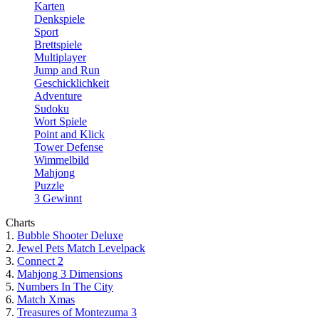
Karten
Denkspiele
Sport
Brettspiele
Multiplayer
Jump and Run
Geschicklichkeit
Adventure
Sudoku
Wort Spiele
Point and Klick
Tower Defense
Wimmelbild
Mahjong
Puzzle
3 Gewinnt
Charts
1.
Bubble Shooter Deluxe
2.
Jewel Pets Match Levelpack
3.
Connect 2
4.
Mahjong 3 Dimensions
5.
Numbers In The City
6.
Match Xmas
7.
Treasures of Montezuma 3