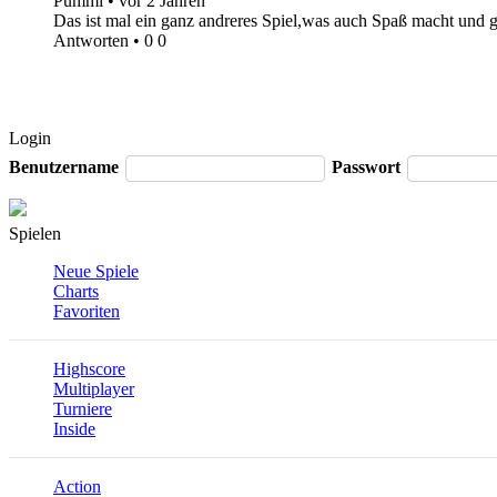
Pummi
•
vor 2 Jahren
Das ist mal ein ganz andreres Spiel,was auch Spaß macht und gu
Antworten
•
0
0
Login
Benutzername
Passwort
Spielen
Neue Spiele
Charts
Favoriten
Highscore
Multiplayer
Turniere
Inside
Action