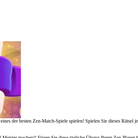
 eines der besten Zen-Match-Spiele spielen! Spielen Sie dieses Rätsel
-Meister machen!! Fügen Sie diese tägliche Übung Ihrem Zen-Planer hi