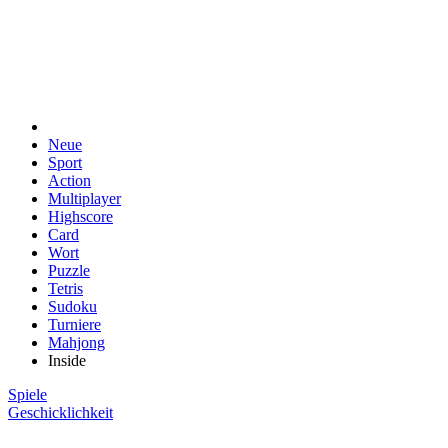
Neue
Sport
Action
Multiplayer
Highscore
Card
Wort
Puzzle
Tetris
Sudoku
Turniere
Mahjong
Inside
Spiele
Geschicklichkeit