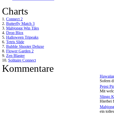
Charts
1.
Connect 2
2.
Butterfly Match 3
3.
Mahjongg Win Tiles
4.
Drop Blox
5.
Halloween Tripeaks
6.
Tetris Slide
7.
Bubble Shooter Deluxe
8.
Flower Garden 2
9.
Zen Blaster
10.
Solitaire Connect
Kommentare
Hawaiian
Sofern di
Pepsi Pi
Mit welc
Slingo 
Hierbei f
Mahjong
ein tolles