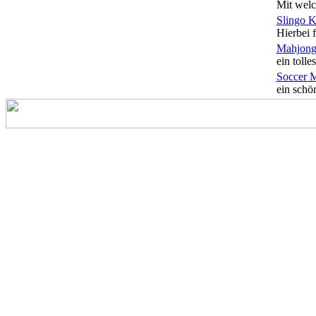
Mit welc
Slingo 
Hierbei f
Mahjong
ein tolles
Soccer 
ein schön