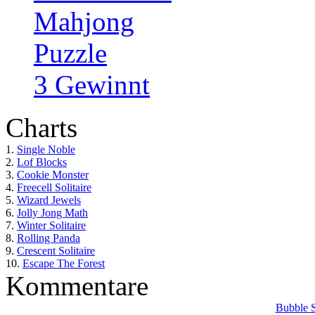
Mahjong
Puzzle
3 Gewinnt
Charts
1.
Single Noble
2.
Lof Blocks
3.
Cookie Monster
4.
Freecell Solitaire
5.
Wizard Jewels
6.
Jolly Jong Math
7.
Winter Solitaire
8.
Rolling Panda
9.
Crescent Solitaire
10.
Escape The Forest
Kommentare
Bubble 