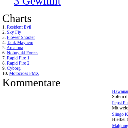
3 Gewinnt
Charts
1.
Resident Evil
2.
Sky Fly
3.
Flower Shooter
4.
Tank Mayhem
5.
Arcalona
6.
Nobuyuki Forces
7.
Rapid Fire 1
8.
Rapid Fire 2
9.
Cyborg
10.
Motocross FMX
Kommentare
Hawaiian
Sofern di
Pepsi Pi
Mit welc
Slingo 
Hierbei f
Mahjong