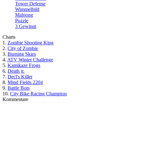
Tower Defense
Wimmelbild
Mahjong
Puzzle
3 Gewinnt
Charts
1.
Zombie Shooting King
2.
City of Zombie
3.
Burning Skies
4.
ATV Winter Challenge
5.
Kamikaze Frogs
6.
Death jr.
7.
Decl's Killer
8.
Mind Fields 2204
9.
Battle Bots
10.
City Bike Racing Champion
Kommentare