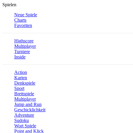
Spielen
Neue Spiele
Charts
Favoriten
Highscore
Multiplayer
Turniere
Inside
Action
Karten
Denkspiele
Sport
Brettspiele
Multiplayer
Jump and Run
Geschicklichkeit
Adventure
Sudoku
Wort Spiele
Point and Klick