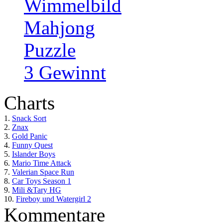
Wimmelbild
Mahjong
Puzzle
3 Gewinnt
Charts
1.
Snack Sort
2.
Znax
3.
Gold Panic
4.
Funny Quest
5.
Islander Boys
6.
Mario Time Attack
7.
Valerian Space Run
8.
Car Toys Season 1
9.
Mili &Tary HG
10.
Fireboy und Watergirl 2
Kommentare