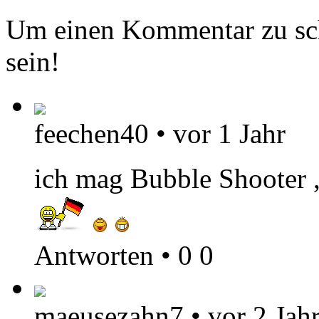
Um einen Kommentar zu sch
sein!
feechen40
•
vor 1 Jahr
ich mag Bubble Shooter ,
Antworten
•
0
0
maeusezahn7
•
vor 2 Jah