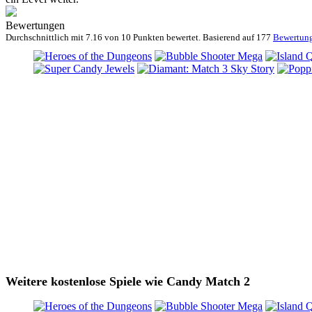
Bewertungen
Durchschnittlich mit
7.16 von
10 Punkten bewertet. Basierend auf
177
Bewertun
Weitere kostenlose Spiele wie Candy Match 2