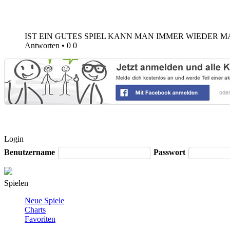
IST EIN GUTES SPIEL KANN MAN IMMER WIEDER 
Antworten
•
0
0
Login
Benutzername
Passwort
Spielen
Neue Spiele
Charts
Favoriten