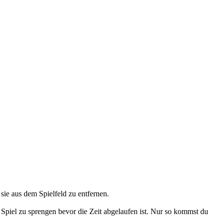
ie aus dem Spielfeld zu entfernen.
piel zu sprengen bevor die Zeit abgelaufen ist. Nur so kommst du