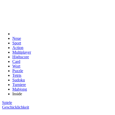
Neue
Sport
Action
Multiplayer
Highscore
Card
Wort
Puzzle
Tetris
Sudoku
Turniere
Mahjong
Inside
Spiele
Geschicklichkeit