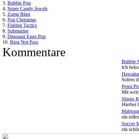
3.
Bubble Pop
4.
Super Candy Jewels
5.
Zuma Blast
6.
Pop Christmas
7.
Fishing Tactics
8.
Submarine
9.
Dinosaur Eggs Pop
10.
Ring Not Pass
Kommentare
Bubble 
Ich beko
Hawaiian
Sofern di
Pepsi Pi
Mit welc
Slingo 
Hierbei f
Mahjong
ein tolles
Soccer 
ein schön