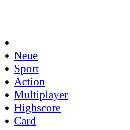
Neue
Sport
Action
Multiplayer
Highscore
Card