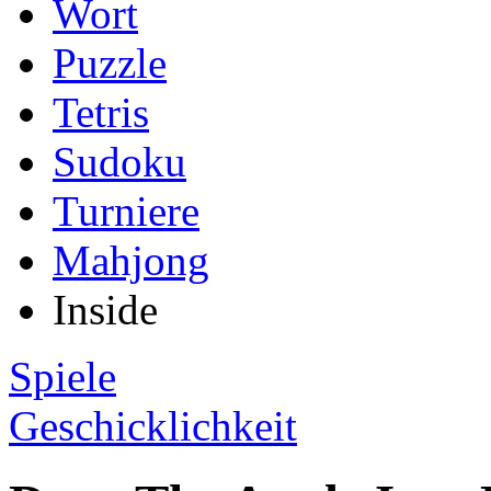
Wort
Puzzle
Tetris
Sudoku
Turniere
Mahjong
Inside
Spiele
Geschicklichkeit