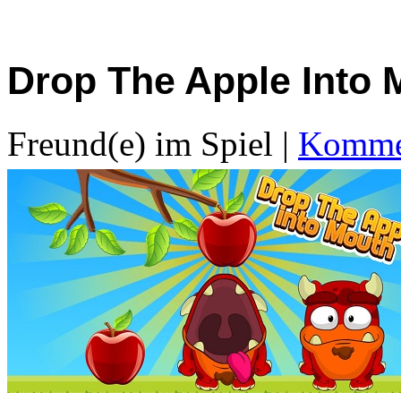
Drop The Apple Into 
Freund(e) im Spiel
|
Kommen