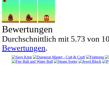
Bewertungen
Durchschnittlich mit
5.73 von
10
Bewertungen
.