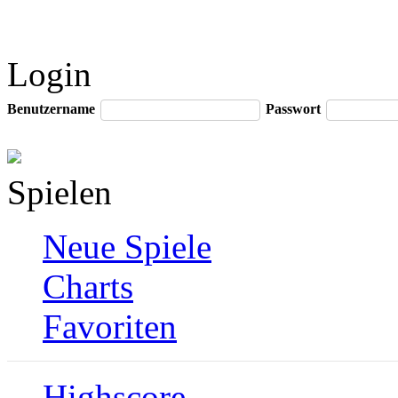
Login
Benutzername
Passwort
Spielen
Neue Spiele
Charts
Favoriten
Highscore