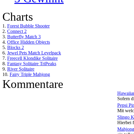
Charts
1.
Forest Bubble Shooter
2.
Connect 2
3.
Butterfly Match 3
4.
Office Hidden Objects
5.
Blocks 2
6.
Jewel Pets Match Levelpack
7.
Freecell Klondike Solitaire
8.
Fantasy Solitaire TriPeaks
9.
River Solitaire
10.
Fairy Triple Mahjong
Kommentare
Hawaiian
Sofern di
Pepsi Pi
Mit welc
Slingo 
Hierbei f
Mahjong