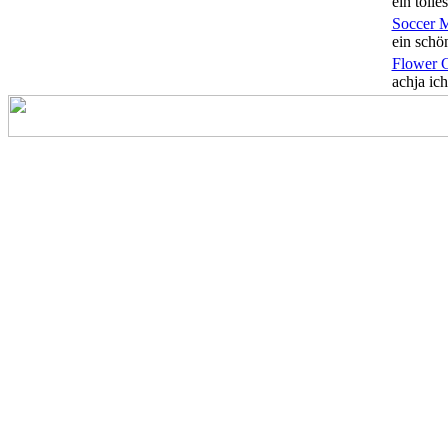
ein tolles
Soccer 
ein schön
Flower 
achja ich