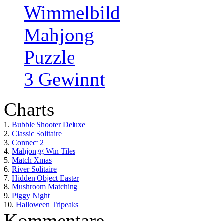
Wimmelbild
Mahjong
Puzzle
3 Gewinnt
Charts
1.
Bubble Shooter Deluxe
2.
Classic Solitaire
3.
Connect 2
4.
Mahjongg Win Tiles
5.
Match Xmas
6.
River Solitaire
7.
Hidden Object Easter
8.
Mushroom Matching
9.
Piggy Night
10.
Halloween Tripeaks
Kommentare