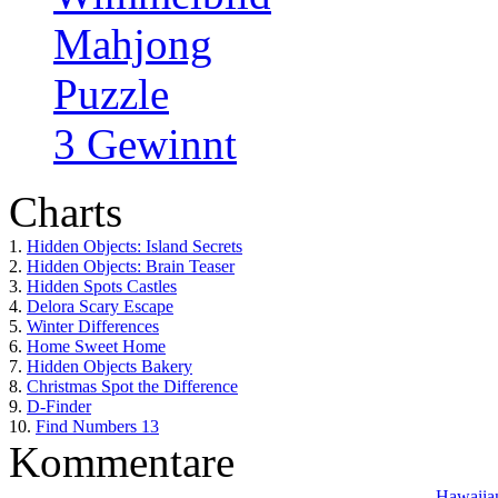
Mahjong
Puzzle
3 Gewinnt
Charts
1.
Hidden Objects: Island Secrets
2.
Hidden Objects: Brain Teaser
3.
Hidden Spots Castles
4.
Delora Scary Escape
5.
Winter Differences
6.
Home Sweet Home
7.
Hidden Objects Bakery
8.
Christmas Spot the Difference
9.
D-Finder
10.
Find Numbers 13
Kommentare
Hawaiian