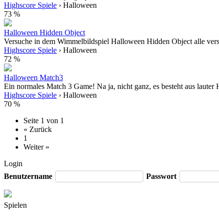
Highscore Spiele
› Halloween
73 %
Halloween Hidden Object
Versuche in dem Wimmelbildspiel Halloween Hidden Object alle verst
Highscore Spiele
› Halloween
72 %
Halloween Match3
Ein normales Match 3 Game! Na ja, nicht ganz, es besteht aus laute
Highscore Spiele
› Halloween
70 %
Seite 1 von 1
« Zurück
1
Weiter »
Login
Benutzername
Passwort
Spielen