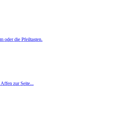
 oder die Pfeiltasten.
Affen zur Seite...