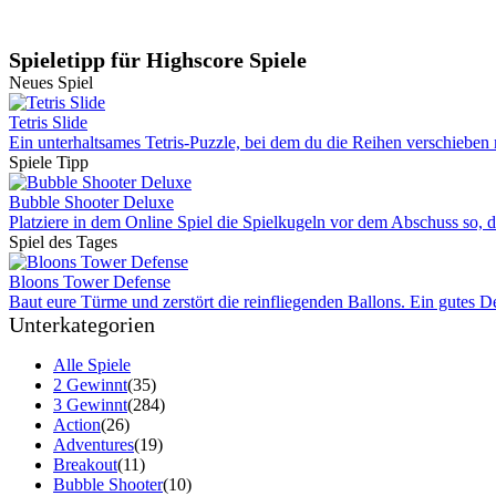
Spieletipp für Highscore Spiele
Neues Spiel
Tetris Slide
Ein unterhaltsames Tetris-Puzzle, bei dem du die Reihen verschieben 
Spiele Tipp
Bubble Shooter Deluxe
Platziere in dem Online Spiel die Spielkugeln vor dem Abschuss so, 
Spiel des Tages
Bloons Tower Defense
Baut eure Türme und zerstört die reinfliegenden Ballons. Ein gutes D
Unterkategorien
Alle Spiele
2 Gewinnt
(35)
3 Gewinnt
(284)
Action
(26)
Adventures
(19)
Breakout
(11)
Bubble Shooter
(10)