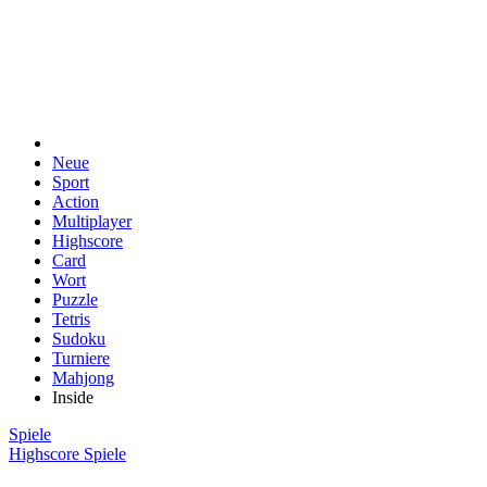
Neue
Sport
Action
Multiplayer
Highscore
Card
Wort
Puzzle
Tetris
Sudoku
Turniere
Mahjong
Inside
Spiele
Highscore Spiele