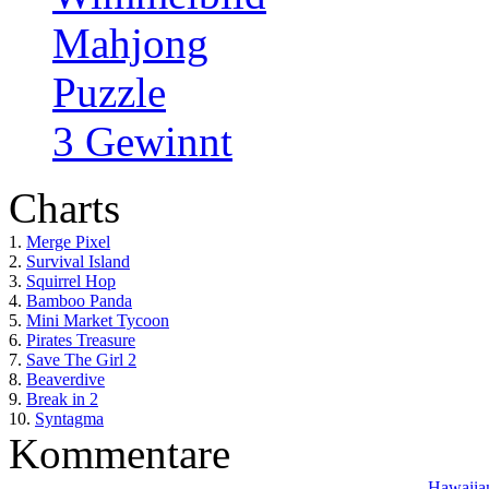
Mahjong
Puzzle
3 Gewinnt
Charts
1.
Merge Pixel
2.
Survival Island
3.
Squirrel Hop
4.
Bamboo Panda
5.
Mini Market Tycoon
6.
Pirates Treasure
7.
Save The Girl 2
8.
Beaverdive
9.
Break in 2
10.
Syntagma
Kommentare
Hawaiian